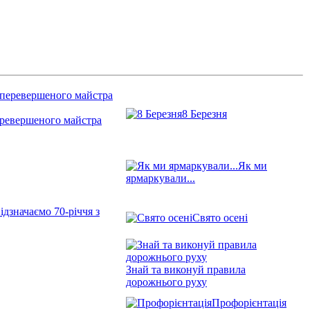
8 Березня
еревершеного майстра
Як ми
ярмаркували...
ідзначаємо 70-річчя з
Свято осені
Знай та виконуй правила
дорожнього руху
Профорієнтація