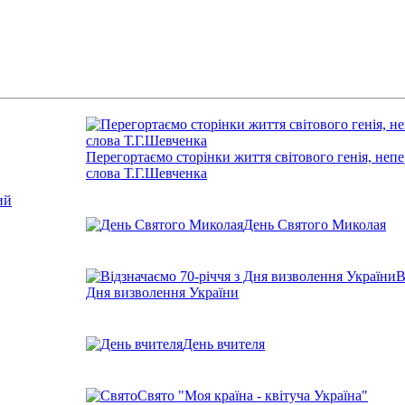
Перегортаємо сторінки життя світового генія, неп
слова Т.Г.Шевченка
День Святого Миколая
В
Дня визволення України
День вчителя
Свято "Моя країна - квітуча Україна"