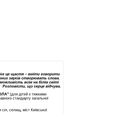
ке це щастя – вміти говорити
ірних звуків створювать слова.
ожливість всім на білім світі
Розповісти, що серце відчува.
ОЛА"
(для дітей з тяжкими
авного стандарту загальної
сіл, селищ, міст Київської