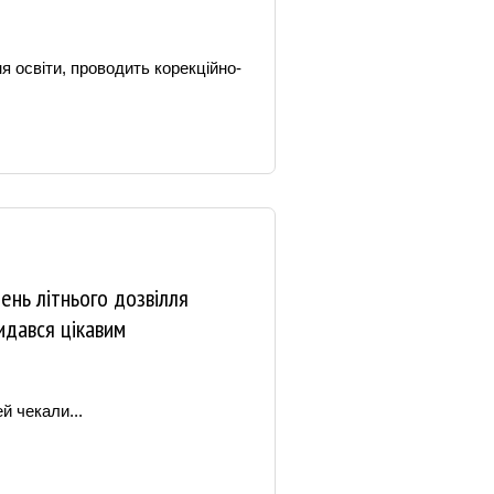
 освіти, проводить корекційно-
ень літнього дозвілля
идався цікавим
ей чекали...