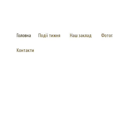
Комунальний заклад Київської обласної ради
"Васильківська спеціальна школа"
(для дітей з важкими порушеннями мовлення)
Головна
Події тижня
Наш заклад
Фотог
Контакти
ому