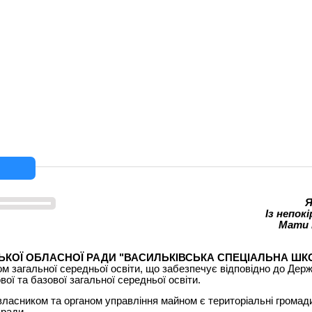
Я
І
з непок
Мати м
ЬКОЇ ОБЛАСНОЇ РАДИ
"ВАСИЛЬКІВСЬКА СПЕЦІАЛЬНА ШК
 загальної середньої освіти, що забезпечує відповідно до Держ
ої та базової загальної середньої освіти.
ласником та органом управління майном є територіальні громади 