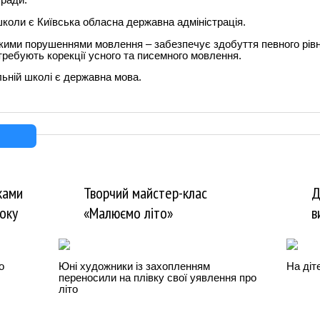
 ради.
коли є Київська обласна державна адміністрація.
кими порушеннями мовлення – забезпечує здобуття певного рівня
отребують корекції усного та писемного мовлення.
льній школі є державна мова.
ками
Творчий майстер-клас
Д
оку
«Малюємо літо»
в
о
Юні художники із захопленням
На діт
переносили на плівку свої уявлення про
літо