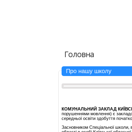
Державні закупівлі
Фінансова діяльність
Запобігання корупції
Харчування
Національна дитяча гаряча лінія
Головна
Про нашу школу
КОМУНАЛЬНИЙ ЗАКЛАД КИЇВС
порушеннями мовлення) є закладом
середньої освіти здобуття початков
Засновником Спеціальної школи, в