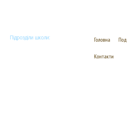
Комунальний за
"Васильківсь
(для дітей з ва
Підрозділи школи:
Головна
Под
Публічна інформація
Контакти
Навчальна робота
Методична робота
Корекційна робота
Виховна робота
Соціально-психологічна служба
Бібліотека
Запобігання булінгу та жорстокому
поводженню з дітьми