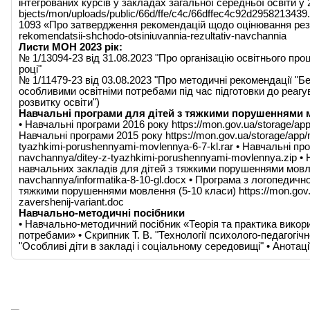
інтегрованих курсів у закладах загальної середньої освіти у 2
bjects/mon/uploads/public/66d/ffe/c4c/66dffec4c92d2958213439
1093 «Про затвердження рекомендацій щодо оцінювання резуль
rekomendatsii-shchodo-otsiniuvannia-rezultativ-navchannia
Листи МОН 2023 рік:
№ 1/13094-23 від 31.08.2023 "Про організацію освітнього пр
році"
№ 1/11479-23 від 03.08.2023 "Про методичні рекомендації "Б
особливими освітніми потребами під час підготовки до реагув
розвитку освіти")
Навчальні програми для дітей з тяжкими порушеннями
• Навчальні програми 2016 року https://mon.gov.ua/storage/app
Навчальні програми 2015 року https://mon.gov.ua/storage/app/m
tyazhkimi-porushennyami-movlennya-6-7-kl.rar • Навчальні про
navchannya/ditey-z-tyazhkimi-porushennyami-movlennya.zip • 
навчальних закладів для дітей з тяжкими порушеннями мовлен
navchannya/informatika-8-10-gl.docx • Програма з логопедично
тяжкими порушеннями мовлення (5-10 класи) https://mon.gov.u
zavershenij-variant.doc
Навчально-методичні посібники
• Навчально-методичний посібник «Теорія та практика викори
потребами» • Скрипник Т. В. "Технології психолого-педагогічн
"Особливі діти в закладі і соціальному середовищі" • Анотац
Головна
Події тижня
Наш заклад