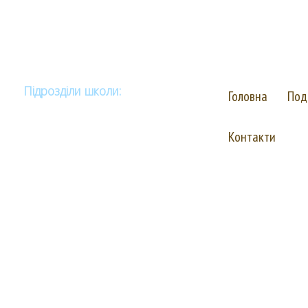
Комунальний за
"Васильківсь
(для дітей з ва
Підрозділи школи:
Головна
Под
Публічна інформація
Контакти
Навчальна робота
Методична робота
Корекційна робота
Виховна робота
Соціально-психологічна служба
Бібліотека
Запобігання булінгу та жорстокому
поводженню з дітьми