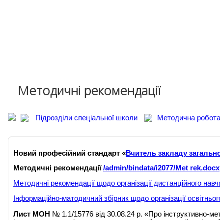
Державні закупівлі
Фінансова діяльність
Запобігання корупції
Харчування
Національна дитяча гаряча лінія
Методичні рекомендації
Підрозділи спеціальної школи
Методична робот
Новий професійний стандарт
«
Вчитель закладу загально
Методичні рекомендації
/admin/bindata/i2077/Met rek.docx
Методичні рекомендації щодо організації дистанційного нав
Інформаційно-матодичний збірник щодо організації освітньо
Лист МОН
№ 1.1/15776 від 30.08.24 р. «Про інструктивно-м