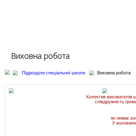
Державні закупівлі
Фінансова діяльність
Запобігання корупції
Харчування
Національна дитяча гаряча лінія
Виховна робота
Підрозділи спеціальної школи
Виховна робота
Колектив вихователів ш
співдружність грома
як немає г
У вихованні