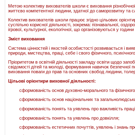
Метою колективу вихователів школи є виховання різнобічної, 
життєво компетентної людини, здатної до саморозвитку та 
Колектив вихователів школи працює згідно цільових орієнтир
суспільно корисної діяльності, зокрема: пізнавальної, оздор
ігрової, культурної, екологічної, що організовуються у годин
Зміст виховання
Система цінностей і якостей особистості розвивається і вия
природи, мистецтва, праці, себе і свого фізичного, психічного
Пріоритетом в освітній діяльності закладу освіти щодо запоб
свідомості дітей та молоді, формування навичок безпечної п
виховання поваги до прав та основних свобод людини, толер
Цільові орієнтири виховної діяльності:
сформованість основ духовно-морального та фізичного 
сформованість основ національних та загальнолюдськи
сформованість понять та уявлень про важливість праці
сформованість понять та уявлень про довкілля;
сформованість естетичних почуттів, уявлень і знань про