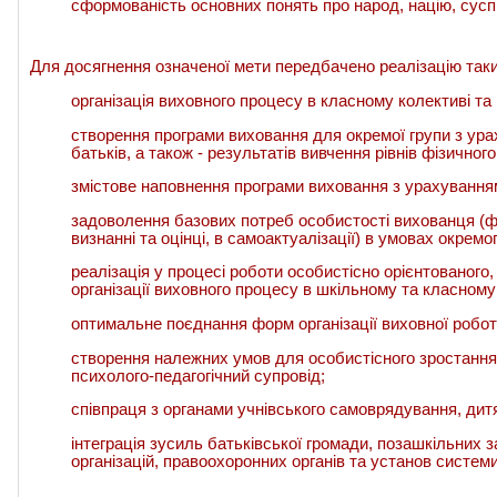
сформованість основних понять про народ, націю, сусп
Для досягнення означеної мети передбачено реалізацію так
організація виховного процесу в класному колективі та 
створення програми виховання для окремої групи з ура
батьків, а також - результатів вивчення рівнів фізичного
змістове наповнення програми виховання з урахуванням
задоволення базових потреб особистості вихованця (фіз
визнанні та оцінці, в самоактуалізації) в умовах окрем
реалізація у процесі роботи особистісно орієнтованого,
організації виховного процесу в шкільному та класному
оптимальне поєднання форм організації виховної роботи:
створення належних умов для особистісного зростання 
психолого-педагогічний супровід;
співпраця з органами учнівського самоврядування, дит
інтеграція зусиль батьківської громади, позашкільних 
організацій, правоохоронних органів та установ систем