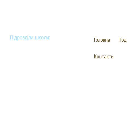
Комунальний за
"Васильківсь
(для дітей з ва
Підрозділи школи:
Головна
Под
Публічна інформація
Контакти
Навчальна робота
Методична робота
Корекційна робота
Виховна робота
Соціально-психологічна служба
Бібліотека
Запобігання булінгу та жорстокому
поводженню з дітьми