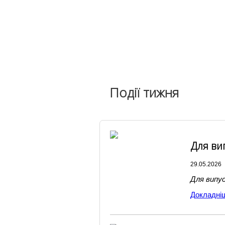
Державні закупівлі
Фінансова діяльність
Запобігання корупції
Харчування
Національна дитяча гаряча лінія
Події тижня
Для ви
29.05.2026
Для випус
Докладні