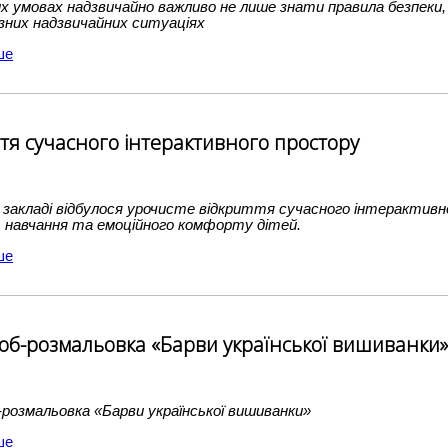
х умовах надзвичайно важливо не лише знати правила безпеки,
ізних надзвичайних ситуаціях
ше
ття сучасного інтерактивного простору
 закладі відбулося урочисте відкриття сучасного інтерактив
, навчання та емоційного комфорту дітей.
ше
б-розмальовка «Барви української вишиванки»
розмальовка «Барви української вишиванки»
ше