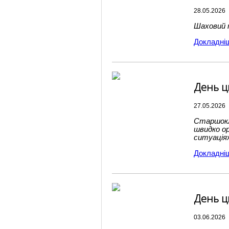
28.05.2026
Шаховий т
Докладні
День ци
27.05.2026
Старшокла
швидко о
ситуація
Докладні
День ц
03.06.2026