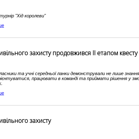
урнір "Хід королеви"
ше
вільного захисту продовжився ІІ етапом квесту д
сники та учні середньої ланки демонстрували не лише знання 
рієнтуватися, працювати в команді та приймати рішення у зм
х.
ше
ивільного захисту