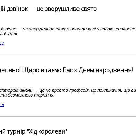
ій дзвінок — це зворушливе свято
дзвінок — це зворушливе свято прощання зі школою, сповнене
майбутнє.
ше
Олегівно! Щиро вітаємо Вас з Днем народження!
ктором школи — це не просто професія, це покликання, що вим
 та безмежного терпіння.
ше
й турнір "Хід королеви"