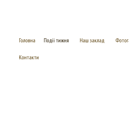
Комунальний заклад Київської обласної ради
"Васильківська спеціальна школа"
(для дітей з важкими порушеннями мовлення)
Головна
Події тижня
Наш заклад
Фотог
Контакти
ому