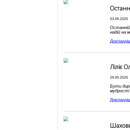
Останн
03.06.2026
Останній 
надій на 
Докладні
Ліліє 
29.06.2026
Бути дире
мудрості
Докладні
Шахови