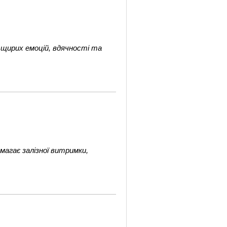
 щирих емоцій, вдячності та
агає залізної витримки,