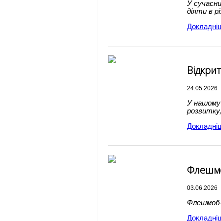
У сучасни
діяти в р
Докладні
Відкри
24.05.2026
У нашому
розвитку
Докладні
Флешмо
03.06.2026
Флешмоб-
Докладні